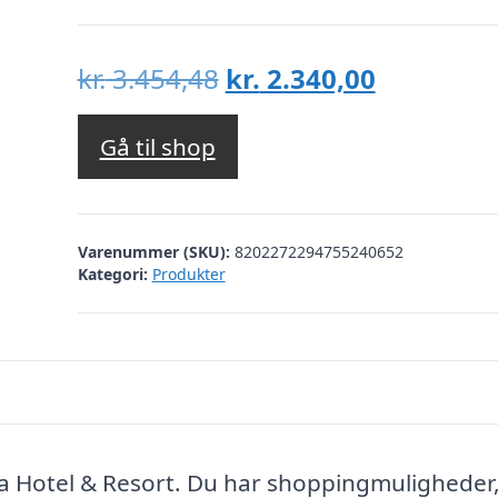
Den
Den
kr.
3.454,48
kr.
2.340,00
oprindelige
aktuelle
pris
pris
Gå til shop
var:
er:
kr. 3.454,48.
kr. 2.340,
Varenummer (SKU):
8202272294755240652
Kategori:
Produkter
sta Hotel & Resort. Du har shoppingmuligheder