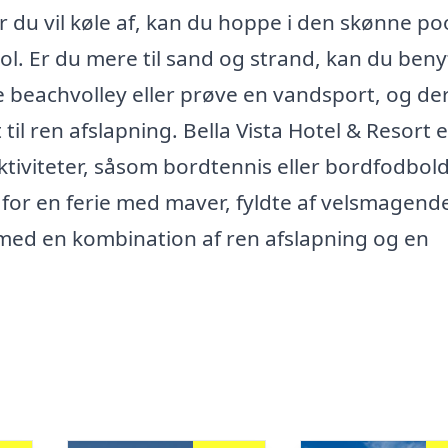
r du vil køle af, kan du hoppe i den skønne po
l. Er du mere til sand og strand, kan du beny
le beachvolley eller prøve en vandsport, og de
il ren afslapning. Bella Vista Hotel & Resort e
iviteter, såsom bordtennis eller bordfodbold
 for en ferie med maver, fyldte af velsmagend
e med en kombination af ren afslapning og en