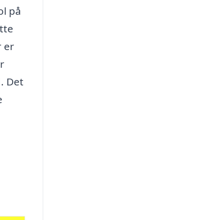
ol på
tte
r er
r
. Det
e