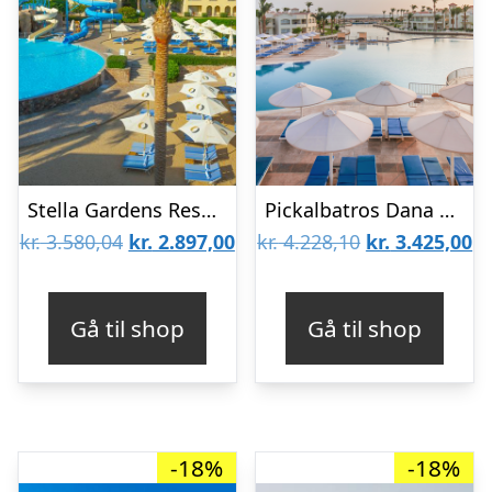
Stella Gardens Resort & Spa
Pickalbatros Dana Beach Resort
Den
Den
Den
D
kr.
3.580,04
kr.
2.897,00
kr.
4.228,10
kr.
3.425,00
oprindelige
aktuelle
oprindelige
ak
pris
pris
pris
pr
Gå til shop
Gå til shop
var:
er:
var:
er
kr. 3.580,04.
kr. 2.897,00.
kr. 4.228,10.
kr
-18%
-18%