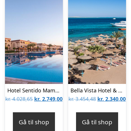
Hotel Sentido Mamlouk Palace Resort
Bella Vista Hotel & Resort – All inclusive
Den
Den
Den
D
kr.
4.028,65
kr.
2.749,00
kr.
3.454,48
kr.
2.340,00
oprindelige
aktuelle
oprindelige
ak
pris
pris
pris
pr
Gå til shop
Gå til shop
var:
er:
var:
er