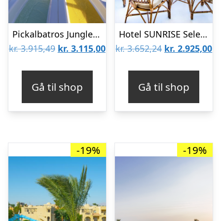
Pickalbatros Jungle Aqua Park by Neverland
Hotel SUNRISE Select Holidays Resort – Voksenhotel
Den
Den
Den
D
kr.
3.915,49
kr.
3.115,00
kr.
3.652,24
kr.
2.925,00
oprindelige
aktuelle
oprindelige
ak
pris
pris
pris
pr
Gå til shop
Gå til shop
var:
er:
var:
er
kr. 3.915,49.
kr. 3.115,00.
kr. 3.652,24.
kr
-19%
-19%