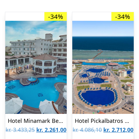
-34%
-34%
Hotel Minamark Beach Resort & Spa
Hotel Pickalbatros Makadi Resort
Den
Den
Den
D
kr.
3.433,25
kr.
2.261,00
kr.
4.086,10
kr.
2.712,00
oprindelige
aktuelle
oprindelige
ak