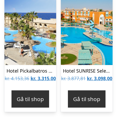
Hotel Pickalbatros Citadel Sahl Hasheesh
Hotel SUNRISE Select Garden Beach
Den
Den
Den
D
kr.
4.153,36
kr.
3.315,00
kr.
3.877,81
kr.
3.098,00
oprindelige
aktuelle
oprindelige
ak
pris
pris
pris
pr
Gå til shop
Gå til shop
var:
er:
var:
er
kr. 4.153,36.
kr. 3.315,00.
kr. 3.877,81.
kr