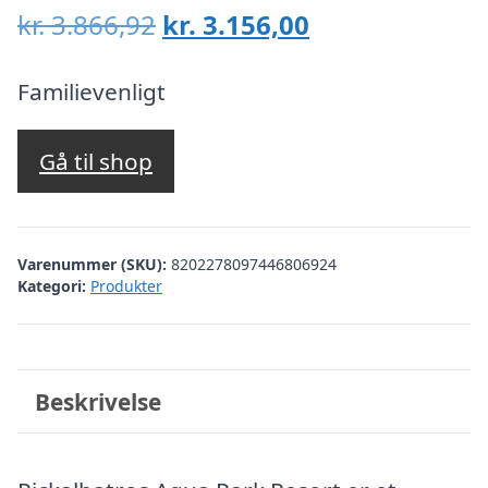
Den
Den
kr.
3.866,92
kr.
3.156,00
oprindelige
aktuelle
pris
pris
Familievenligt
var:
er:
kr. 3.866,92.
kr. 3.156,00.
Gå til shop
Varenummer (SKU):
8202278097446806924
Kategori:
Produkter
Beskrivelse