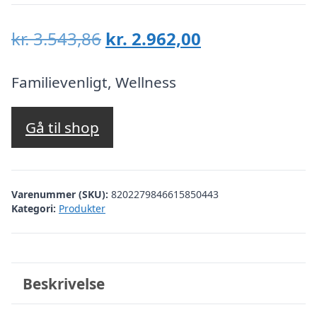
Den
Den
kr.
3.543,86
kr.
2.962,00
oprindelige
aktuelle
pris
pris
Familievenligt, Wellness
var:
er:
kr. 3.543,86.
kr. 2.962,00.
Gå til shop
Varenummer (SKU):
8202279846615850443
Kategori:
Produkter
Beskrivelse