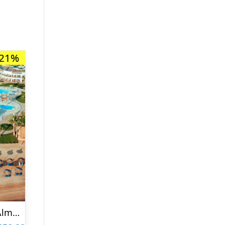
-21%
Hotel SUNRISE Alma Bay Resort