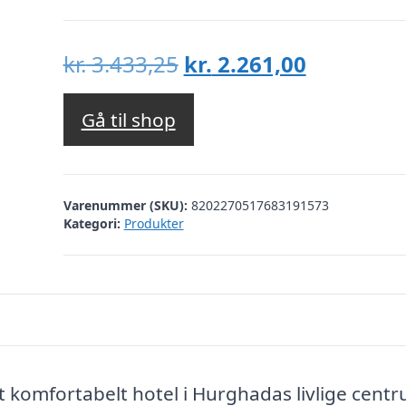
Den
Den
kr.
3.433,25
kr.
2.261,00
oprindelige
aktuelle
pris
pris
Gå til shop
var:
er:
kr. 3.433,25.
kr. 2.261,
Varenummer (SKU):
8202270517683191573
Kategori:
Produkter
 komfortabelt hotel i Hurghadas livlige centr