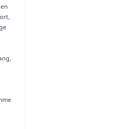
den
ort,
ige
lang,
ømme