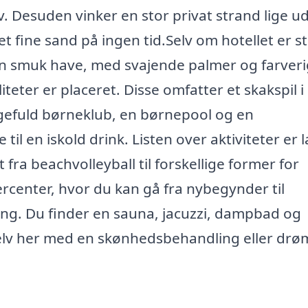
v. Desuden vinker en stor privat strand lige u
t fine sand på ingen tid.Selv om hotellet er st
 en smuk have, med svajende palmer og farver
teter er placeret. Disse omfatter et skakspil i
ggefuld børneklub, en børnepool og en
til en iskold drink. Listen over aktiviteter er 
 fra beachvolleyball til forskellige former for
rcenter, hvor du kan gå fra nybegynder til
ning. Du finder en sauna, jacuzzi, dampbad og
 selv her med en skønhedsbehandling eller dr