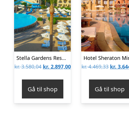
Stella Gardens Resort & Spa
Den
Den
Den
kr.
3.580,04
kr.
2.897,00
kr.
4.469,33
kr.
3.64
oprindelige
aktuelle
oprinde
pris
pris
pris
Gå til shop
Gå til shop
var:
er:
var:
kr. 3.580,04.
kr. 2.897,00.
kr. 4.46