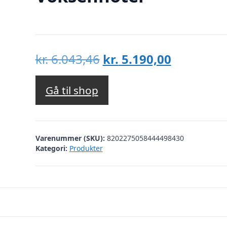
Den
Den
kr.
6.043,46
kr.
5.190,00
oprindelige
aktuelle
pris
pris
Gå til shop
var:
er:
kr. 6.043,46.
kr. 5.190,
Varenummer (SKU):
8202275058444498430
Kategori:
Produkter