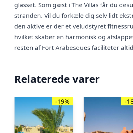
glasset. Som gæst i The Villas får du de
stranden. Vil du forkæle dig selv lidt e
den aktive er der et veludstyret fitnessr
hvilket skaber en harmonisk og afslappet 
resten af Fort Arabesques faciliteter alti
Relaterede varer
-19%
-1