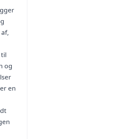
igger
og
 af,
til
en og
lser
 er en
ndt
agen