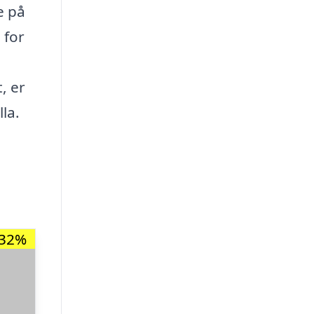
e på
 for
, er
la.
-32%