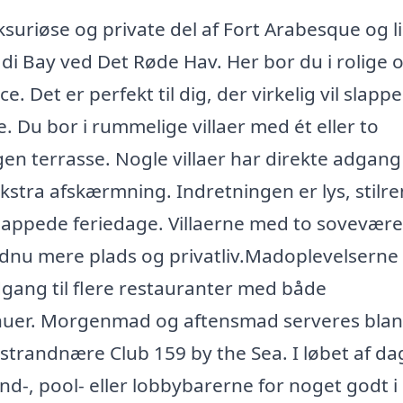
ksuriøse og private del af Fort Arabesque og l
di Bay ved Det Røde Hav. Her bor du i rolige 
 Det er perfekt til dig, der virkelig vil slappe
. Du bor i rummelige villaer med ét eller to
n terrasse. Nogle villaer har direkte adgang 
kstra afskærmning. Indretningen er lys, stilr
slappede feriedage. Villaerne med to sovevære
endnu mere plads og privatliv.Madoplevelserne
dgang til flere restauranter med både
menuer. Morgenmad og aftensmad serveres bla
 strandnære Club 159 by the Sea. I løbet af d
and-, pool- eller lobbybarerne for noget godt i