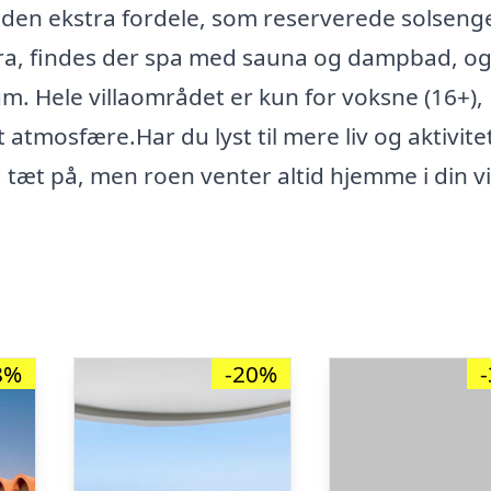
suden ekstra fordele, som reserverede solseng
kstra, findes der spa med sauna og dampbad, og
um. Hele villaområdet er kun for voksne (16+),
atmosfære.Har du lyst til mere liv og aktivitet
d tæt på, men roen venter altid hjemme i din vil
8%
-20%