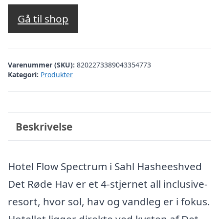
oprindelige
aktuelle
pris
pris
Gå til shop
var:
er:
kr. 3.423,03.
kr. 2.151,00.
Varenummer (SKU):
8202273389043354773
Kategori:
Produkter
Beskrivelse
Hotel Flow Spectrum i Sahl Hasheeshved
Det Røde Hav er et 4-stjernet all inclusive-
resort, hvor sol, hav og vandleg er i fokus.