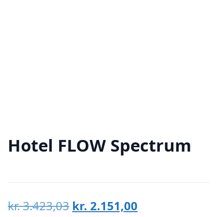
Hotel FLOW Spectrum
Den
Den
kr.
3.423,03
kr.
2.151,00